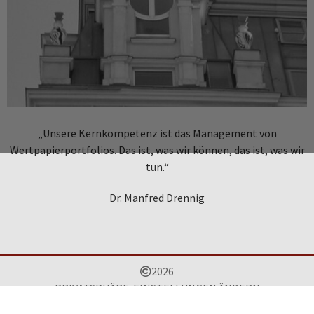
„Unsere Kernkompetenz ist das Management von
Wertpapierportfolios. Das ist, was wir können, das ist, was wir
tun.“
Dr. Manfred Drennig
2026
PRIVATSPHÄRE-EINSTELLUNGEN ÄNDERN
IMPRESSUM
DATENSCHUTZ
KONTAKT