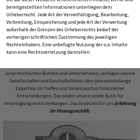
Unser Maßstab ist Ihre Zufriedenheit. Keine automatisierten
bereitgestellten Informationen unterliegen dem
Computerstimmen sondern unsere engagierten und
Urheberrecht. Jede Art der Vervielfältigung, Bearbeitung,
erfahrenen Beraterinnen und Berater kümmern sich um Ihr
Verbreitung, Einspeicherung und jede Art der Verwertung
Anliegen.
Das bedeutet für uns
Beratungsqualität
.
außerhalb der Grenzen des Urheberrechts bedarf der
vorherigen schriftlichen Zustimmung des jeweiligen
Rechteinhabers. Eine unbefugte Nutzung der o.a. Inhalte
ERFAHRUNG
kann eine Rechtsverletzung darstellen.
Durch ihre führenden Positionen in den größten
österreichischen Banken und Unternehmen, verfügen unsere
Gesellschafter und Geschäftsführer über jahrzehntelange
Expertise im Treffen und Verantworten finanzieller
Entscheidungen. Das bildet unsere solide Basis für
Veranlagungsentscheidungen.
Das bedeutet für uns
Erfahrung
im Finanzgeschäft.