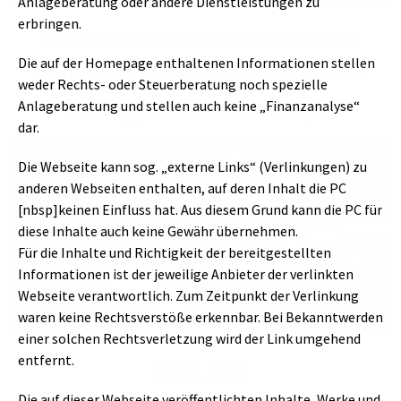
Anlageberatung oder andere Dienstleistungen zu
erbringen.
Wir bieten Ihnen noch den Luxus echter
Die auf der Homepage enthaltenen Informationen stellen
individueller und persönlicher Beratung.
weder Rechts- oder Steuerberatung noch spezielle
Anlageberatung und stellen auch keine „Finanzanalyse“
Unabhängig von der Größe Ihres Vermögens.
dar.
Die Webseite kann sog. „externe Links“ (Verlinkungen) zu
anderen Webseiten enthalten, auf deren Inhalt die PC
[nbsp]keinen Einfluss hat. Aus diesem Grund kann die PC für
diese Inhalte auch keine Gewähr übernehmen.
Für die Inhalte und Richtigkeit der bereitgestellten
Informationen ist der jeweilige Anbieter der verlinkten
Webseite verantwortlich. Zum Zeitpunkt der Verlinkung
waren keine Rechtsverstöße erkennbar. Bei Bekanntwerden
einer solchen Rechtsverletzung wird der Link umgehend
entfernt.
QUALITÄT
Die auf dieser Webseite veröffentlichten Inhalte, Werke und